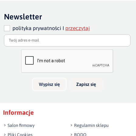
Ten produkt nie posiada jeszcze opinii
Newsletter
polityka prywatności I
przeczytaj
Dodaj opinię o produkcie
Twoja ocena
Bardzo dobry
Twoja opinia o produkcie
Wypisz się
Zapisz się
Podpis
Informacje
np. Agnieszka z Wrocławia, Mateusz z Gdańska
Salon firmowy
Regulamin sklepu
Pliki Cookies
RODO