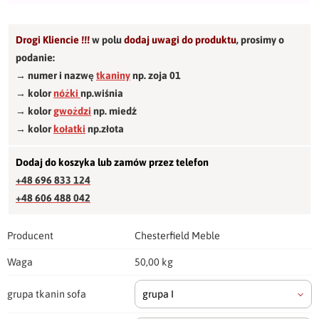
Drogi Kliencie !!!
w polu
dodaj uwagi do produktu
,
prosimy o
podanie:
→ numer i nazwę
tkaniny
np. zoja 01
→ kolor
nóżki
np.wiśnia
→ kolor
gwożdzi
np. miedź
→ kolor
kołatki
np.złota
Dodaj do koszyka lub zamów przez telefon
+48 696 833 124
+48 606 488 042
Producent
Chesterfield Meble
Waga
50,00 kg
grupa tkanin sofa
grupa I