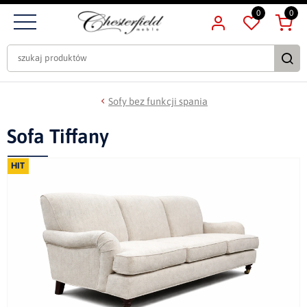
0
0
Sofy bez funkcji spania
Sofa Tiffany
HIT