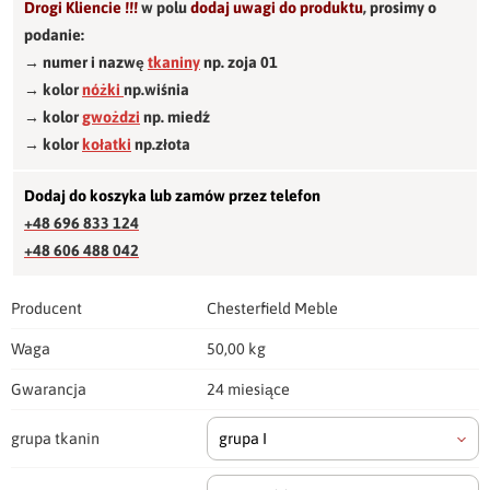
Drogi Kliencie !!!
w polu
dodaj uwagi do produktu
,
prosimy o
podanie:
→ numer i nazwę
tkaniny
np. zoja 01
→ kolor
nóżki
np.wiśnia
→ kolor
gwożdzi
np. miedź
→ kolor
kołatki
np.złota
Dodaj do koszyka lub zamów przez telefon
+48 696 833 124
+48 606 488 042
Producent
Chesterfield Meble
Waga
50,00 kg
Gwarancja
24 miesiące
grupa tkanin
grupa I