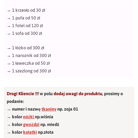
→
1 krzesło od 30 zł
→
1 pufa od 50 zł
→
1 fotel od 120 zł
→
1 sofa od 300 zł
→
1 łóżko od 300 zł
→
1 narożnik od 300 zł
→
1 ławeczka od 50 zł
→
1 szezlong od 300 zł
Drogi Kliencie !!!
w polu
dodaj uwagi do produktu
,
prosimy o
podanie:
→ numer i nazwę
tkaniny
np. zoja 01
→ kolor
nóżki
np.wiśnia
→ kolor
gwożdzi
np. miedź
→ kolor
kołatki
np.złota