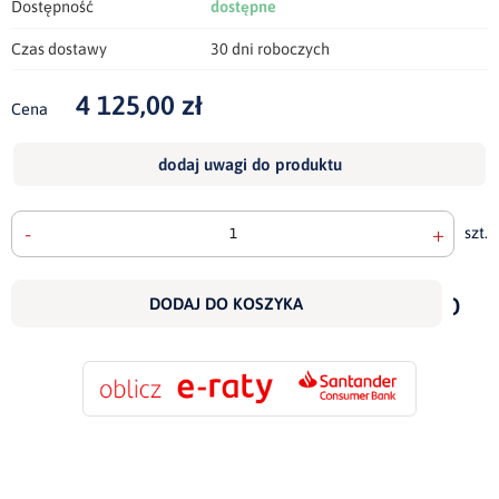
Dostępność
dostępne
Czas dostawy
30 dni roboczych
4 125,00 zł
Cena
dodaj uwagi do produktu
-
+
szt.
doda
do
DODAJ DO KOSZYKA
scho