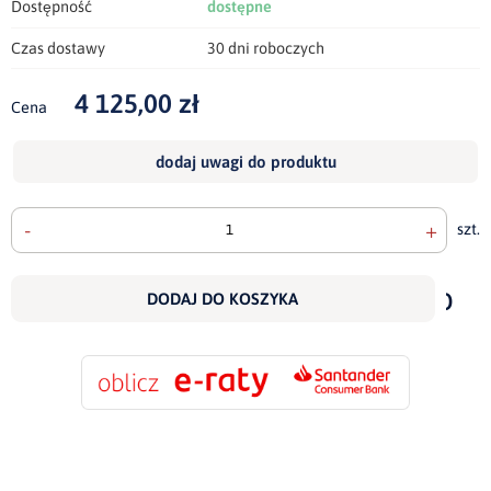
Dostępność
dostępne
Czas dostawy
30 dni roboczych
4 125,00 zł
Cena
dodaj uwagi do produktu
-
+
szt.
doda
do
DODAJ DO KOSZYKA
scho