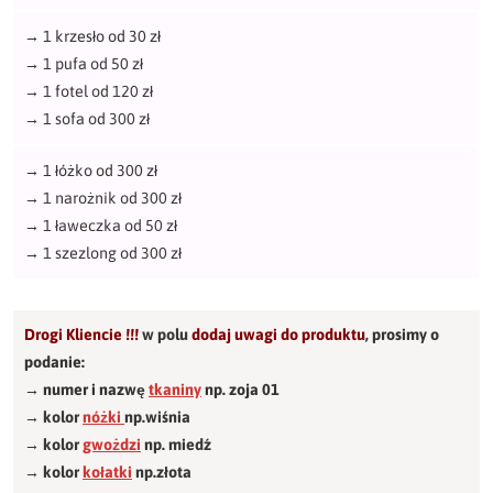
→
1 krzesło od 30 zł
→
1 pufa od 50 zł
→
1 fotel od 120 zł
→
1 sofa od 300 zł
→
1 łóżko od 300 zł
→
1 narożnik od 300 zł
→
1 ławeczka od 50 zł
→
1 szezlong od 300 zł
Drogi Kliencie !!!
w polu
dodaj uwagi do produktu
,
prosimy o
podanie:
→ numer i nazwę
tkaniny
np. zoja 01
→ kolor
nóżki
np.wiśnia
→ kolor
gwożdzi
np. miedź
→ kolor
kołatki
np.złota