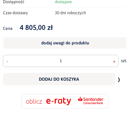
Dostępność
dostępne
Czas dostawy
30 dni roboczych
4 805,00 zł
Cena
dodaj uwagi do produktu
-
+
szt.
doda
do
DODAJ DO KOSZYKA
scho