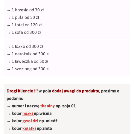
→
1 krzesło od 30 zł
→
1 pufa od 50 zł
→
1 fotel od 120 zł
→
1 sofa od 300 zł
→
1 łóżko od 300 zł
→
1 narożnik od 300 zł
→
1 ławeczka od 50 zł
→
1 szezlong od 300 zł
Drogi Kliencie !!!
w polu
dodaj uwagi do produktu
,
prosimy o
podanie:
→ numer i nazwę
tkaniny
np. zoja 01
→ kolor
nóżki
np.wiśnia
→ kolor
gwożdzi
np. miedź
→ kolor
kołatki
np.złota