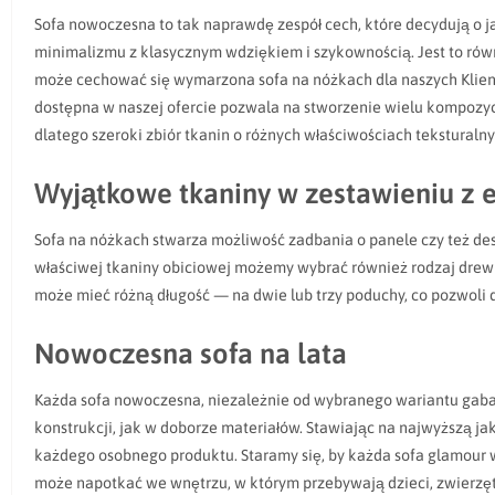
Sofa nowoczesna to tak naprawdę zespół cech, które decydują o j
minimalizmu z klasycznym wdziękiem i szykownością. Jest to rów
może cechować się wymarzona sofa na nóżkach dla naszych Klientó
dostępna w naszej ofercie pozwala na stworzenie wielu kompozycj
dlatego szeroki zbiór tkanin o różnych właściwościach teksturaln
Wyjątkowe tkaniny w zestawieniu z
Sofa na nóżkach stwarza możliwość zadbania o panele czy też des
właściwej tkaniny obiciowej możemy wybrać również rodzaj drewna
może mieć różną długość — na dwie lub trzy poduchy, co pozwoli
Nowoczesna sofa na lata
Każda sofa nowoczesna, niezależnie od wybranego wariantu gabar
konstrukcji, jak w doborze materiałów. Stawiając na najwyższą 
każdego osobnego produktu. Staramy się, by każda sofa glamour wy
może napotkać we wnętrzu, w którym przebywają dzieci, zwierzęta