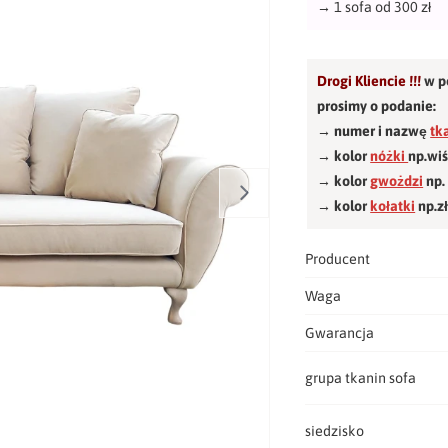
→
1 sofa od 300 zł
Drogi Kliencie !!!
w p
prosimy o podanie:
→ numer i nazwę
tk
→ kolor
nóżki
np.wi
→ kolor
gwożdzi
np.
→ kolor
kołatki
np.z
Producent
Waga
Gwarancja
grupa tkanin sofa
siedzisko