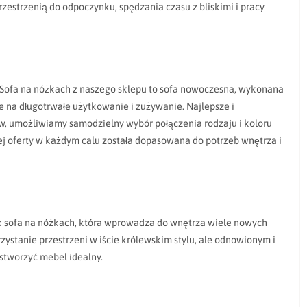
zestrzenią do odpoczynku, spędzania czasu z bliskimi i pracy
. Sofa na nóżkach z naszego sklepu to sofa nowoczesna, wykonana
e na długotrwałe użytkowanie i zużywanie. Najlepsze i
ów, umożliwiamy samodzielny wybór połączenia rodzaju i koloru
ej oferty w każdym calu została dopasowana do potrzeb wnętrza i
 jak sofa na nóżkach, która wprowadza do wnętrza wiele nowych
ystanie przestrzeni w iście królewskim stylu, ale odnowionym i
stworzyć mebel idealny.