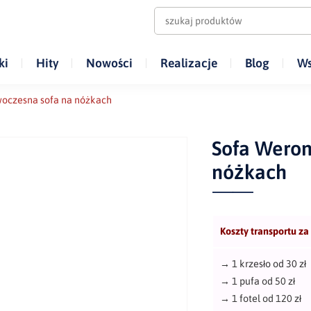
ki
Hity
Nowości
Realizacje
Blog
Ws
woczesna sofa na nóżkach
Sofa Weron
nóżkach
Koszty transportu za
→
1 krzesło od 30 zł
→
1 pufa od 50 zł
→
1 fotel od 120 zł