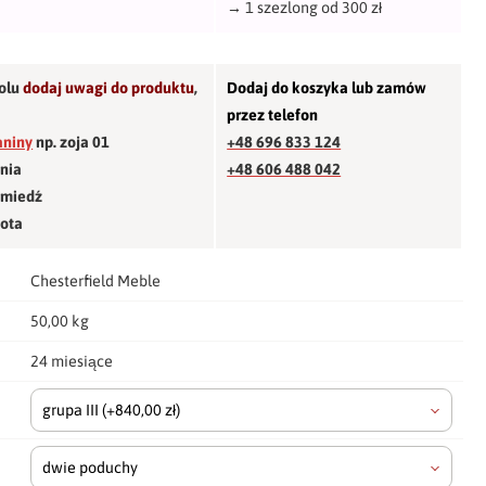
→
1 szezlong od 300 zł
olu
dodaj uwagi do produktu
,
Dodaj do koszyka lub zamów
przez telefon
aniny
np. zoja 01
+48 696 833 124
śnia
+48 606 488 042
 miedź
łota
Chesterfield Meble
50,00 kg
24 miesiące
grupa III
(+840,00 zł)
dwie poduchy