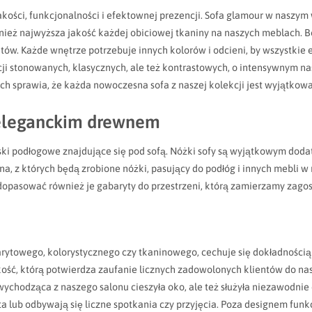
akości, funkcjonalności i efektownej prezencji. Sofa glamour w naszy
nież najwyższa jakość każdej obiciowej tkaniny na naszych meblach. 
w. Każde wnętrze potrzebuje innych kolorów i odcieni, by wszystkie e
i stonowanych, klasycznych, ale też kontrastowych, o intensywnym nas
ych sprawia, że każda nowoczesna sofa z naszej kolekcji jest wyjątkowa
 eleganckim drewnem
ki podłogowe znajdujące się pod sofą. Nóżki sofy są wyjątkowym doda
, z których będą zrobione nóżki, pasujący do podłóg i innych mebli w
 dopasować również je gabaryty do przestrzeni, którą zamierzamy zag
ytowego, kolorystycznego czy tkaninowego, cechuje się dokładnością w
jakość, którą potwierdza zaufanie licznych zadowolonych klientów do 
chodząca z naszego salonu cieszyła oko, ale też służyła niezawodnie dł
 lub odbywają się liczne spotkania czy przyjęcia. Poza designem funk