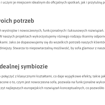
zyni je miejscem idealnym do oficjalnych spotkań, jak i przytulną pr
oich potrzeb
ych wystrojów i nowoczesnych, funkcjonalnych i luksusowych rozwiązań
. W naszych projektach wykorzystujemy różnego rodzaju tkaniny odporn
żkami. Jako że dopasowujemy się do wszelkich potrzeb naszych klient
niejszy. Stwarza to niepowtarzalną możliwość, by sofa glamour z nasz
idealnej symbiozie
się połączyć z klasycznymi kształtami, co daje wyjątkowe efekty, takie
acone o to, czym jest nowoczesna sofa, pozwala na funkcjonalne wykorz
czyt najlepszych europejskich rozwiązań konceptualnych, co pozwoliło 