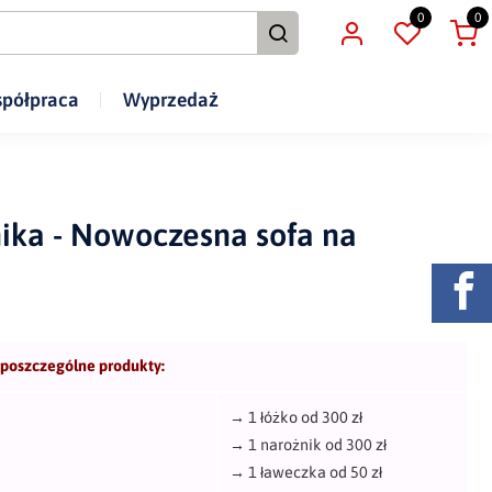
0
0
półpraca
Wyprzedaż
ika - Nowoczesna sofa na
 poszczególne produkty:
→
1 łóżko od 300 zł
→
1 narożnik od 300 zł
→
1 ławeczka od 50 zł