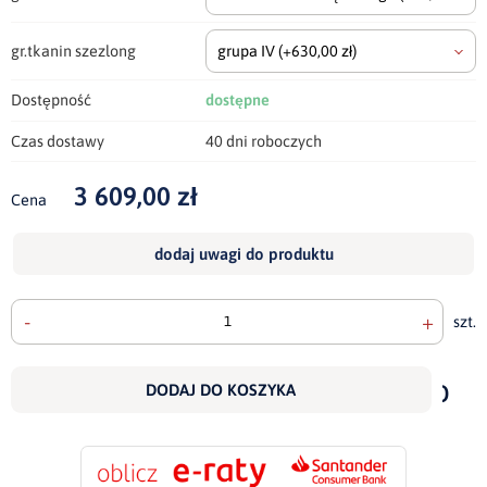
gr.tkanin szezlong
grupa IV
(+630,00 zł)
Dostępność
dostępne
Czas dostawy
40 dni roboczych
3 609,00 zł
Cena
dodaj uwagi do produktu
-
+
szt.
doda
do
DODAJ DO KOSZYKA
scho