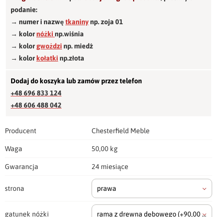
podanie:
→ numer i nazwę
tkaniny
np. zoja 01
→ kolor
nóżki
np.wiśnia
→ kolor
gwożdzi
np. miedź
→ kolor
kołatki
np.złota
Dodaj do koszyka lub zamów przez telefon
+48 696 833 124
+48 606 488 042
Producent
Chesterfield Meble
Waga
50,00 kg
Gwarancja
24 miesiące
strona
prawa
gatunek nóżki
rama z drewna dębowego
(+90,00 zł)