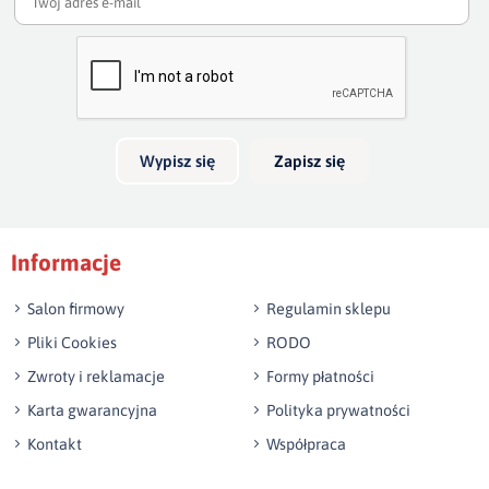
Twoja ocena
Bardzo dobry
Twoja opinia o produkcie
Wypisz się
Zapisz się
Podpis
Informacje
np. Agnieszka z Wrocławia, Mateusz z Gdańska
Salon firmowy
Regulamin sklepu
Pliki Cookies
RODO
Zwroty i reklamacje
Formy płatności
Karta gwarancyjna
Polityka prywatności
Kontakt
Współpraca
Wyślij opinię