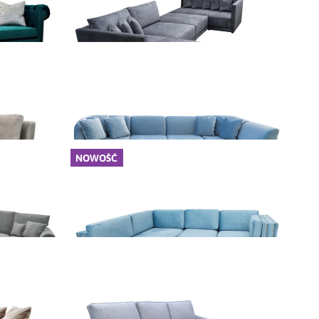
Dodaj do koszyka
ld
Narożnik Galicja
14 400,00 zł
Dodaj do koszyka
NOWOŚĆ
Narożnik modułowy Bolonia
9 700,00 zł
Dodaj do koszyka
Narożnik Modest II
6 800,00 zł
Dodaj do koszyka