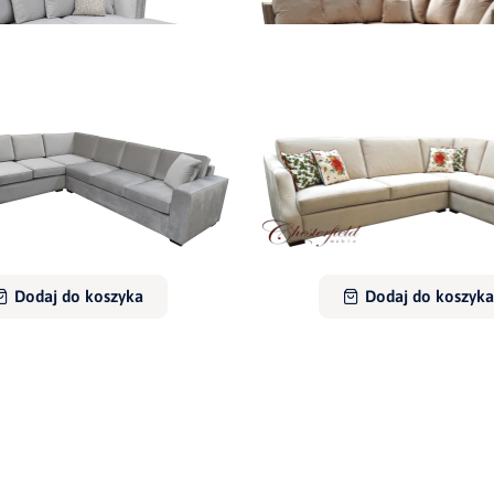
Narożnik Modest
Narożnik Modest III z pikow
6 600,00 zł
7 830,00 zł
Dodaj do koszyka
Dodaj do koszyka
Narożnik Sonia
Narożnik Bogota
6 600,00 zł
7 350,00 zł
Dodaj do koszyka
Dodaj do koszyka