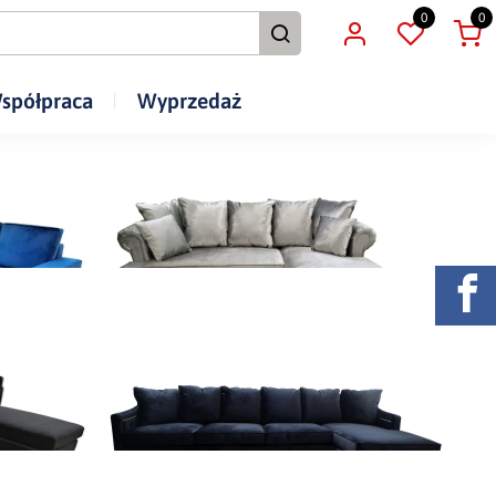
0
0
spółpraca
Wyprzedaż
Narożnik Kamila
6 200,00 zł
Dodaj do koszyka
erowany
Narożnik Oliwier
h