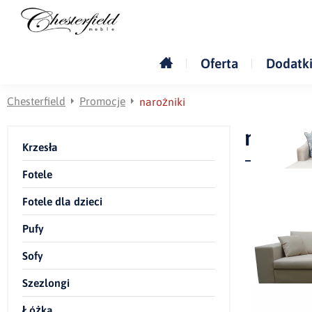
Oferta
Dodatk
Chesterfield
Promocje
narożniki
narożn
Krzesła
Fotele
Fotele dla dzieci
Pufy
Sofy
Szezlongi
Łóżka