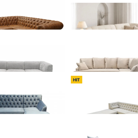
5 500,00 zł
5 400,00 zł
Dodaj do koszyka
Dodaj do koszyka
k Chesterfield - zamknięty
Narożnik Leo
9 500,00 zł
6 400,00 zł
Dodaj do koszyka
Dodaj do koszyka
HIT
Narożnik Palermo
Narożnik Turyn
6 500,00 zł
7 350,00 zł
Dodaj do koszyka
Dodaj do koszyka
Narożnik Nicea
Narożnik Laura
5 840,00 zł
6 800,00 zł