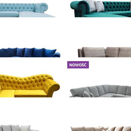
Dodaj do koszyka
Dodaj do koszyka
ożnik Chesterfield III
Narożnik Chesterfie
6 150,00 zł
6 150,00 zł
Dodaj do koszyka
Dodaj do koszyka
NOWOŚĆ
Narożnik Kamil
Narożnik Vega
7 870,00 zł
6 700,00 zł
Dodaj do koszyka
Dodaj do koszyka
Narożnik Gaja
Narożnik Daria
6 150,00 zł
8 400,00 zł
Dodaj do koszyka
Dodaj do koszyka