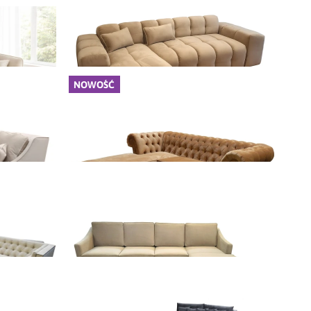
5 400,00 zł
Dodaj do koszyka
NOWOŚĆ
Narożnik York (kopia)
6 500,00 zł
Dodaj do koszyka
Narożnik Chesterfield II
6 150,00 zł
Dodaj do koszyka
Narożnik Oxford
5 070,00 zł