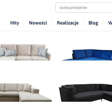
i
Hity
Nowości
Realizacje
Blog
W
iki
Narożnik Amelia
Narożnik Jowisz
5 700,00 zł
5 700,00 zł
Dodaj do koszyka
Dodaj do koszyka
Narożnik Artur
Narożnik Monako - Tapic
narożnik na nóżkac