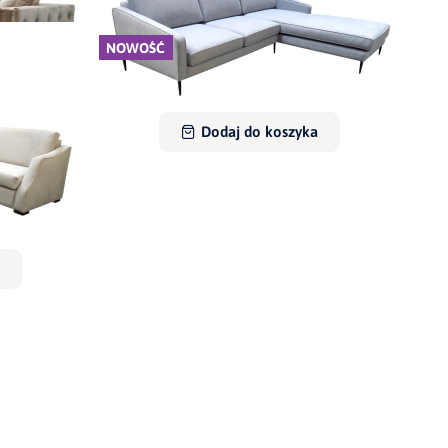
NOWOŚĆ
anym tyłem
Narożnik Wenus
5 510,00 zł
Dodaj do koszyka